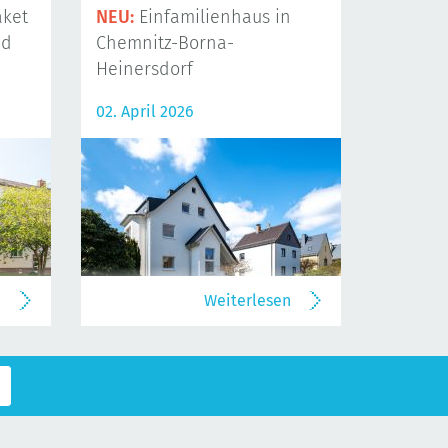
ket
NEU:
Einfamilienhaus in
nd
Chemnitz-Borna-
Heinersdorf
02. April 2026
n
Weiterlesen