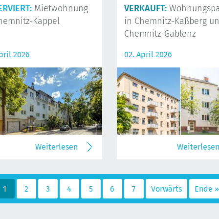
ERVIERT:
Mietwohnung
VERKAUFT:
Wohnungspa
hemnitz-Kappel
in Chemnitz-Kaßberg u
Chemnitz-Gablenz
pril 2026
02. April 2026
Weiterlesen
Weiterlese
1
2
3
4
5
6
7
Vorwärts
Ende »