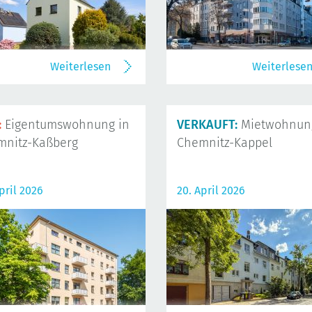
Weiterlesen
Weiterlese
:
Eigentumswohnung in
VERKAUFT:
Mietwohnung
mnitz-Kaßberg
Chemnitz-Kappel
pril 2026
20. April 2026