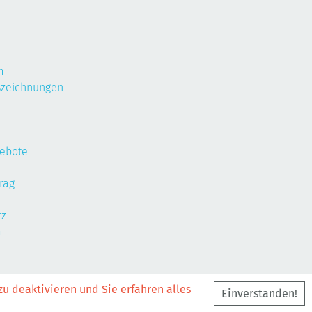
m
szeichnungen
gebote
rag
tz
m
zu deaktivieren und Sie erfahren alles
Einverstanden!