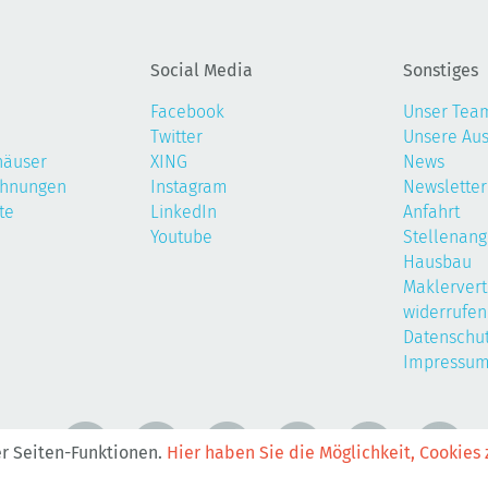
Social Media
Sonstiges
Facebook
Unser Tea
Twitter
Unsere Au
häuser
XING
News
ohnungen
Instagram
Newsletter
te
LinkedIn
Anfahrt
Youtube
Stellenan
Hausbau
Maklervert
widerrufen
Datenschu
Impressu
er Seiten-Funktionen.
Hier haben Sie die Möglichkeit, Cookies 