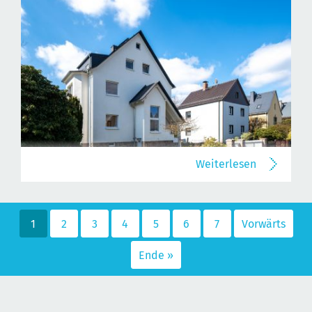
Weiterlesen
1
2
3
4
5
6
7
Vorwärts
Ende »