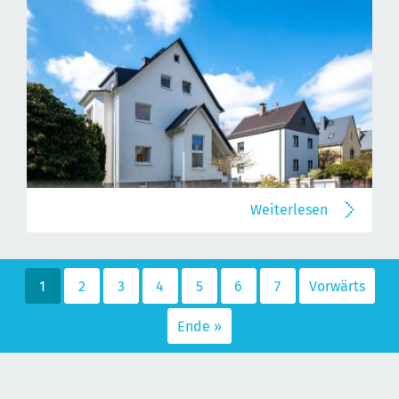
Weiterlesen
1
2
3
4
5
6
7
Vorwärts
Ende »