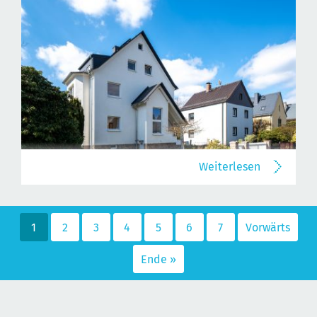
Weiterlesen
1
2
3
4
5
6
7
Vorwärts
Ende »