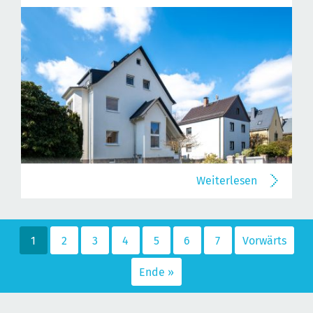
Weiterlesen
1
2
3
4
5
6
7
Vorwärts
Ende »