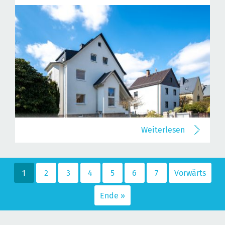
Weiterlesen
1
2
3
4
5
6
7
Vorwärts
Ende »