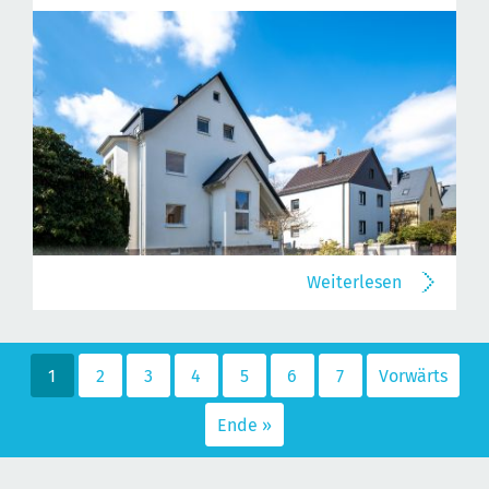
Weiterlesen
1
2
3
4
5
6
7
Vorwärts
Ende »