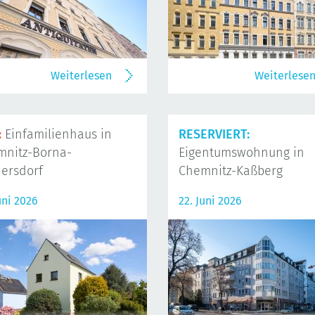
Weiterlesen
Weiterlese
:
Einfamilienhaus in
RESERVIERT:
mnitz-Borna-
Eigentumswohnung in
ersdorf
Chemnitz-Kaßberg
uni 2026
22. Juni 2026