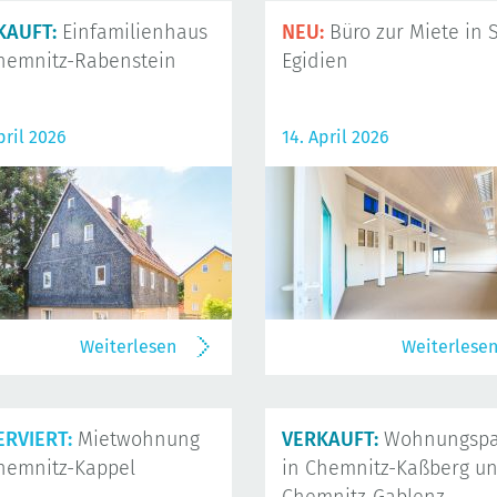
KAUFT:
Einfamilienhaus
NEU:
Büro zur Miete in S
hemnitz-Rabenstein
Egidien
pril 2026
14. April 2026
Weiterlesen
Weiterlese
ERVIERT:
Mietwohnung
VERKAUFT:
Wohnungspa
hemnitz-Kappel
in Chemnitz-Kaßberg u