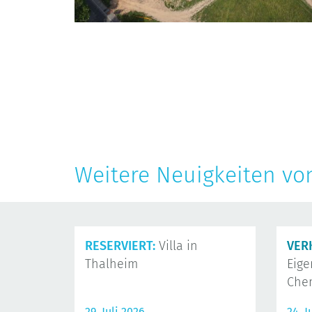
Weitere Neuigkeiten vo
RESERVIERT:
Villa in
VER
Thalheim
Eig
Che
29. Juli 2026
24. J