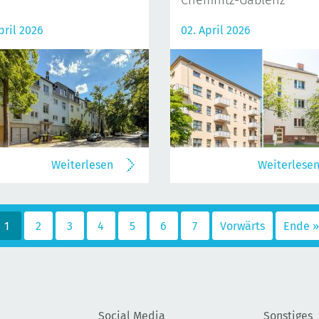
Chemnitz-Gablenz
pril 2026
02. April 2026
Weiterlesen
Weiterlese
1
2
3
4
5
6
7
Vorwärts
Ende »
Social Media
Sonstiges