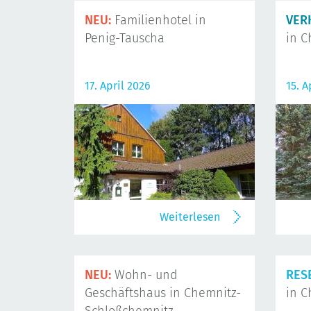
NEU:
Familienhotel in
VER
Penig-Tauscha
in C
17. April 2026
15. A
Weiterlesen
NEU:
Wohn- und
RES
Geschäftshaus in Chemnitz-
in C