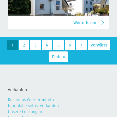
Weiterlesen
1
2
3
4
5
6
7
Vorwärts
Ende »
Verkaufen
Kostenlos Wert ermitteln
Immobilie selbst verkaufen
Unsere Leistungen