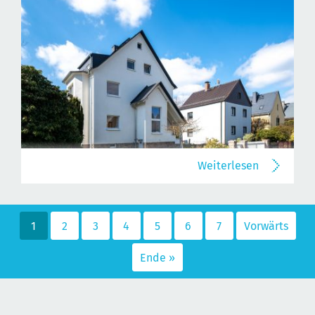
Weiterlesen
1
2
3
4
5
6
7
Vorwärts
Ende »