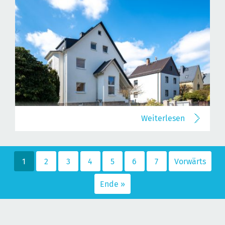
Weiterlesen
1
2
3
4
5
6
7
Vorwärts
Ende »