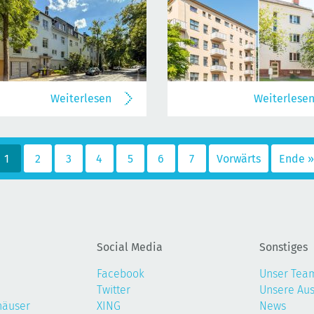
Weiterlesen
Weiterlese
1
2
3
4
5
6
7
Vorwärts
Ende »
Social Media
Sonstiges
Facebook
Unser Tea
Twitter
Unsere Au
häuser
XING
News