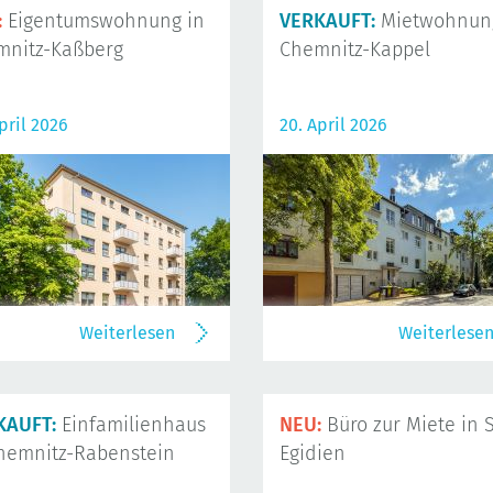
:
Eigentumswohnung in
VERKAUFT:
Mietwohnung
mnitz-Kaßberg
Chemnitz-Kappel
pril 2026
20. April 2026
Weiterlesen
Weiterlese
KAUFT:
Einfamilienhaus
NEU:
Büro zur Miete in S
hemnitz-Rabenstein
Egidien