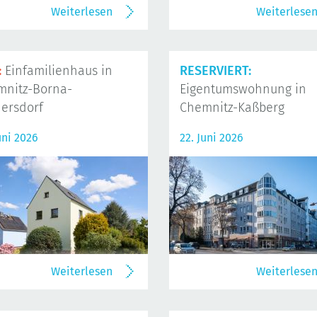
Weiterlesen
Weiterlese
:
Einfamilienhaus in
RESERVIERT:
mnitz-Borna-
Eigentumswohnung in
ersdorf
Chemnitz-Kaßberg
uni 2026
22. Juni 2026
Weiterlesen
Weiterlese