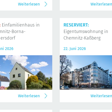
Weiterlesen
Weiterlese
:
Einfamilienhaus in
RESERVIERT:
mnitz-Borna-
Eigentumswohnung in
ersdorf
Chemnitz-Kaßberg
uni 2026
22. Juni 2026
Weiterlesen
Weiterlese