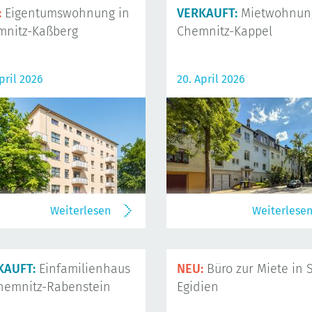
:
Eigentumswohnung in
VERKAUFT:
Mietwohnung
mnitz-Kaßberg
Chemnitz-Kappel
pril 2026
20. April 2026
Weiterlesen
Weiterlese
KAUFT:
Einfamilienhaus
NEU:
Büro zur Miete in S
hemnitz-Rabenstein
Egidien