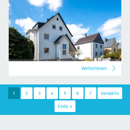
Weiterlesen
1
2
3
4
5
6
7
Vorwärts
Ende »