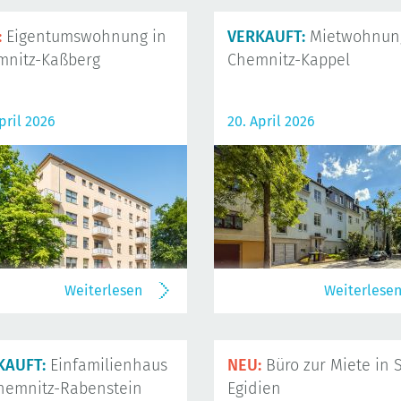
:
Eigentumswohnung in
VERKAUFT:
Mietwohnung
mnitz-Kaßberg
Chemnitz-Kappel
pril 2026
20. April 2026
Weiterlesen
Weiterlese
KAUFT:
Einfamilienhaus
NEU:
Büro zur Miete in S
hemnitz-Rabenstein
Egidien