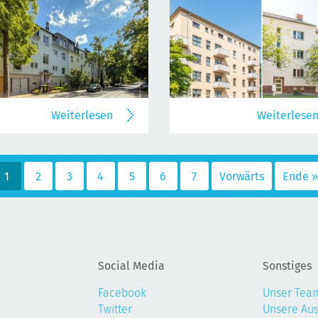
Weiterlesen
Weiterlese
1
2
3
4
5
6
7
Vorwärts
Ende »
Social Media
Sonstiges
Facebook
Unser Tea
Twitter
Unsere Au