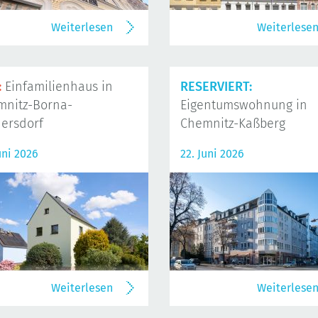
Weiterlesen
Weiterlese
:
Einfamilienhaus in
RESERVIERT:
mnitz-Borna-
Eigentumswohnung in
ersdorf
Chemnitz-Kaßberg
uni 2026
22. Juni 2026
Weiterlesen
Weiterlese