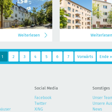
Weiterlesen
Weiterlese
1
2
3
4
5
6
7
Vorwärts
Ende »
Social Media
Sonstiges
Facebook
Unser Tea
Twitter
Unsere Au
häuser
XING
News