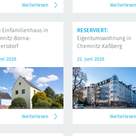
Weiterlesen
Weiterlese
:
Einfamilienhaus in
RESERVIERT:
mnitz-Borna-
Eigentumswohnung in
ersdorf
Chemnitz-Kaßberg
uni 2026
22. Juni 2026
Weiterlesen
Weiterlese