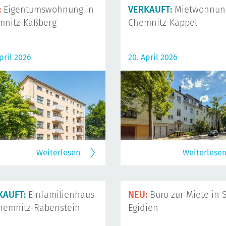
:
Eigentumswohnung in
VERKAUFT:
Mietwohnung
mnitz-Kaßberg
Chemnitz-Kappel
pril 2026
20. April 2026
Weiterlesen
Weiterlese
KAUFT:
Einfamilienhaus
NEU:
Büro zur Miete in S
hemnitz-Rabenstein
Egidien