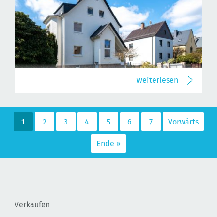
Weiterlesen
1
2
3
4
5
6
7
Vorwärts
Ende »
Verkaufen