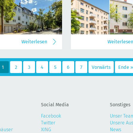
Weiterlesen
Weiterlese
1
2
3
4
5
6
7
Vorwärts
Ende »
Social Media
Sonstiges
Facebook
Unser Tea
Twitter
Unsere Au
häuser
XING
News