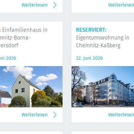
Weiterlesen
Weiterlese
:
Einfamilienhaus in
RESERVIERT:
mnitz-Borna-
Eigentumswohnung in
ersdorf
Chemnitz-Kaßberg
uni 2026
22. Juni 2026
Weiterlesen
Weiterlese