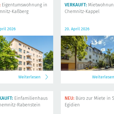
:
Eigentumswohnung in
VERKAUFT:
Mietwohnung
mnitz-Kaßberg
Chemnitz-Kappel
pril 2026
20. April 2026
Weiterlesen
Weiterlese
KAUFT:
Einfamilienhaus
NEU:
Büro zur Miete in S
hemnitz-Rabenstein
Egidien