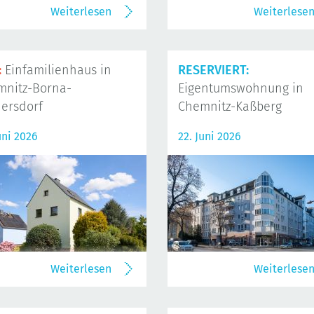
Weiterlesen
Weiterlese
:
Einfamilienhaus in
RESERVIERT:
mnitz-Borna-
Eigentumswohnung in
ersdorf
Chemnitz-Kaßberg
uni 2026
22. Juni 2026
Weiterlesen
Weiterlese