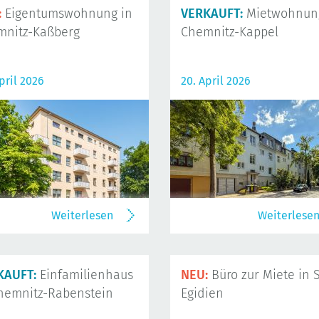
:
Eigentumswohnung in
VERKAUFT:
Mietwohnung
mnitz-Kaßberg
Chemnitz-Kappel
pril 2026
20. April 2026
Weiterlesen
Weiterlese
KAUFT:
Einfamilienhaus
NEU:
Büro zur Miete in S
hemnitz-Rabenstein
Egidien