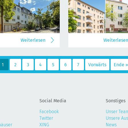
Weiterlesen
Weiterlese
1
2
3
4
5
6
7
Vorwärts
Ende »
Social Media
Sonstiges
Facebook
Unser Tea
Twitter
Unsere Au
häuser
XING
News