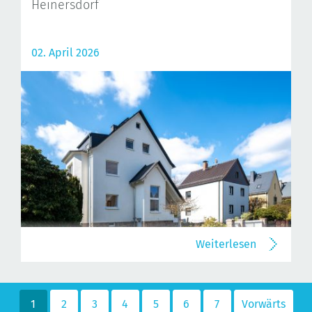
Heinersdorf
02. April 2026
Weiterlesen
1
2
3
4
5
6
7
Vorwärts