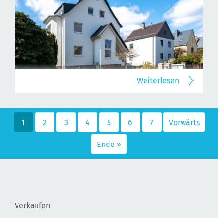
Weiterlesen
1
2
3
4
5
6
7
Vorwärts
Ende »
Verkaufen