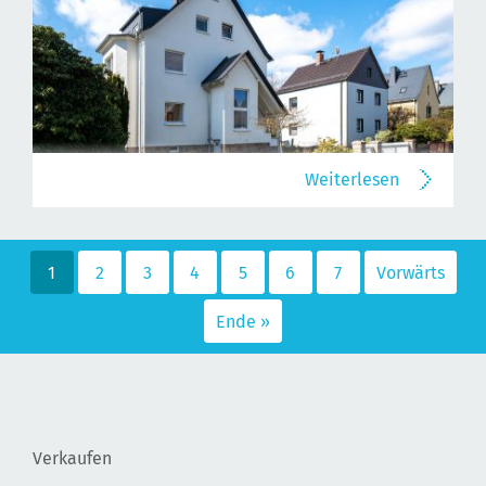
Weiterlesen
1
2
3
4
5
6
7
Vorwärts
Ende »
Verkaufen