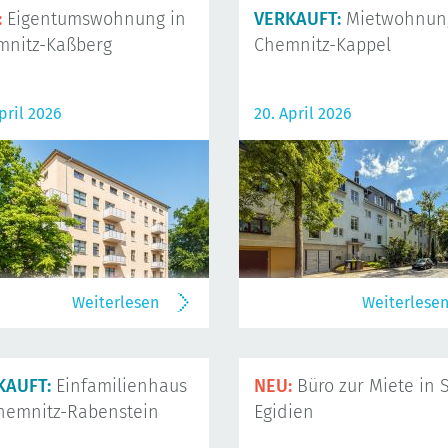
:
Eigentumswohnung in
VERKAUFT:
Mietwohnung
mnitz-Kaßberg
Chemnitz-Kappel
pril 2026
20. April 2026
Weiterlesen
Weiterlese
KAUFT:
Einfamilienhaus
NEU:
Büro zur Miete in S
hemnitz-Rabenstein
Egidien