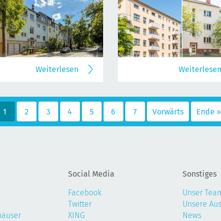
Weiterlesen
Weiterlese
1
2
3
4
5
6
7
Vorwärts
Ende »
Social Media
Sonstiges
Facebook
Unser Tea
Twitter
Unsere Au
häuser
XING
News