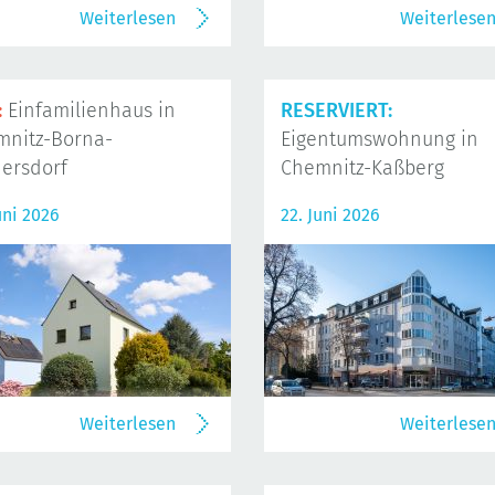
Weiterlesen
Weiterlese
:
Einfamilienhaus in
RESERVIERT:
mnitz-Borna-
Eigentumswohnung in
ersdorf
Chemnitz-Kaßberg
uni 2026
22. Juni 2026
Weiterlesen
Weiterlese