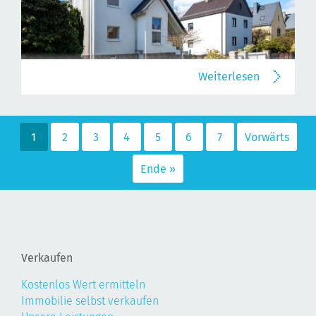
Weiterlesen
1
2
3
4
5
6
7
Vorwärts
Ende »
Verkaufen
Kostenlos Wert ermitteln
Immobilie selbst verkaufen