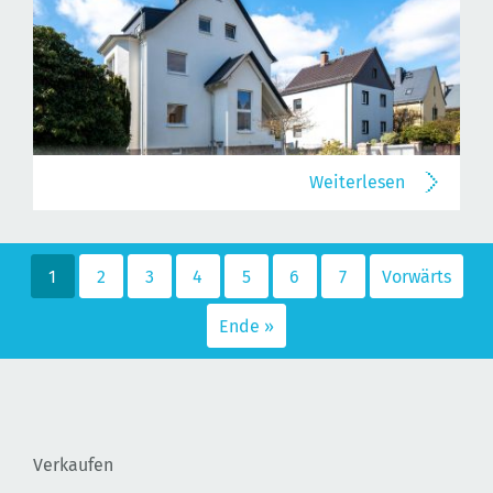
Weiterlesen
1
2
3
4
5
6
7
Vorwärts
Ende »
Verkaufen