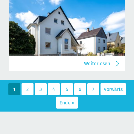
Weiterlesen
1
2
3
4
5
6
7
Vorwärts
Ende »