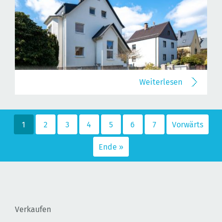
Weiterlesen
1
2
3
4
5
6
7
Vorwärts
Ende »
Verkaufen