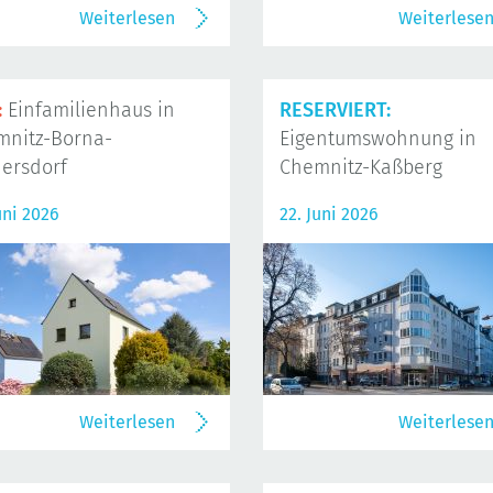
Weiterlesen
Weiterlese
:
Einfamilienhaus in
RESERVIERT:
mnitz-Borna-
Eigentumswohnung in
ersdorf
Chemnitz-Kaßberg
uni 2026
22. Juni 2026
Weiterlesen
Weiterlese