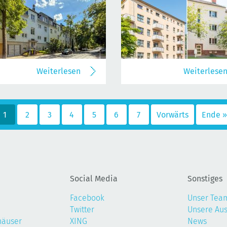
Weiterlesen
Weiterlese
1
2
3
4
5
6
7
Vorwärts
Ende »
Social Media
Sonstiges
Facebook
Unser Tea
Twitter
Unsere Au
häuser
XING
News