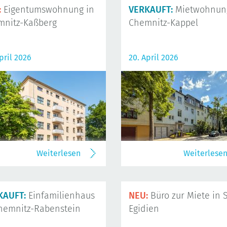
:
Eigentumswohnung in
VERKAUFT:
Mietwohnung
mnitz-Kaßberg
Chemnitz-Kappel
pril 2026
20. April 2026
Weiterlesen
Weiterlese
KAUFT:
Einfamilienhaus
NEU:
Büro zur Miete in S
hemnitz-Rabenstein
Egidien