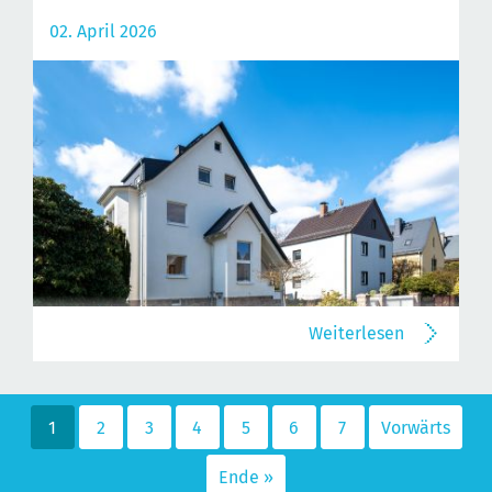
02. April 2026
Weiterlesen
1
2
3
4
5
6
7
Vorwärts
Ende »