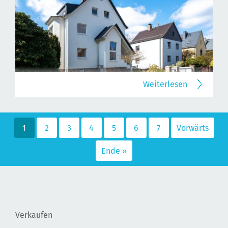
Weiterlesen
1
2
3
4
5
6
7
Vorwärts
Ende »
Verkaufen