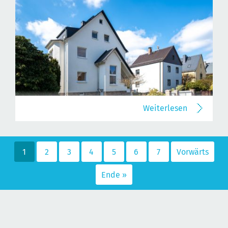
Weiterlesen
1
2
3
4
5
6
7
Vorwärts
Ende »