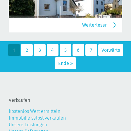
Weiterlesen
1
2
3
4
5
6
7
Vorwärts
Ende »
Verkaufen
Kostenlos Wert ermitteln
Immobilie selbst verkaufen
Unsere Leistungen