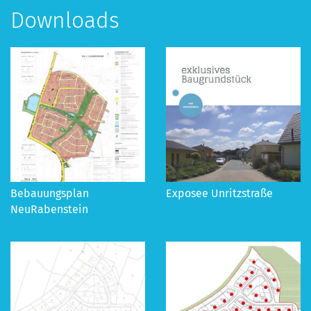
Downloads
Bebauungsplan
Exposee Unritzstraße
NeuRabenstein