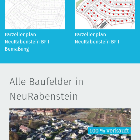
Parzellenplan
Parzellenplan
NeuRabenstein BF I
NeuRabenstein BF I
Bemaßung
Alle Baufelder in
NeuRabenstein