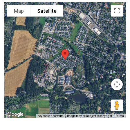
Map
Satellite
Keyboard shortcuts
Image may be subject to copyright
Terms